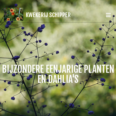
KWEKERIJ SCHIPPER
BIJZONDERE EENJARIGE PLANTEN
EN DAHLIA'S