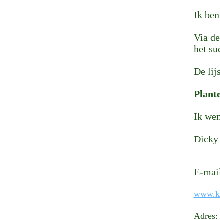
Ik ben
Via de
het su
De lij
Plante
Ik wen
Dicky
E-mai
www.kw
Adres: