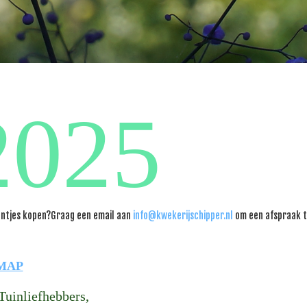
2025
lantjes kopen?Graag een email aan
info@kwekerijschipper.nl
om een afspraak te
 MAP
Tuinliefhebbers,